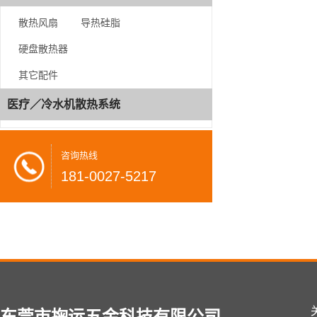
AMD AM4/AM5 系列
散热风扇
导热硅脂
配件系列
硬盘散热器
散热风扇
其它配件
导热硅脂
医疗／冷水机散热系统
硬盘散热器
其它配件
咨询热线
181-0027-5217
医疗／冷水机散热系统
咨
询
热
线
181-
0027-
东莞市掬运五金科技有限公司