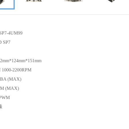
P7-4UM99
 SP7
2
mm*124mm*151mm
1000-2200RPM
dBA (MAX)
FM (MAX)
 PWM
珠