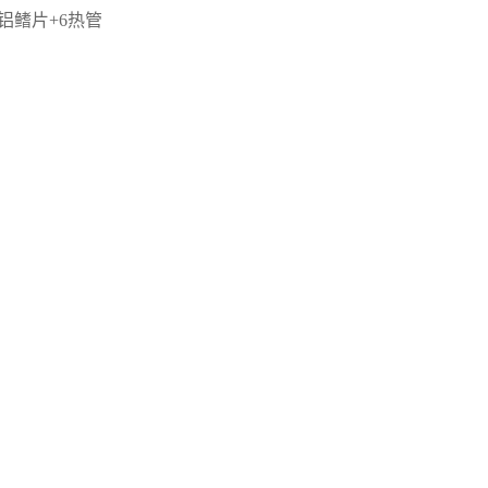
铝鳍片+6热管