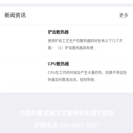
新闻资讯
更多
风洞测试机
热阻测试机
扣压
铲齿散热器
使用铲齿工艺生产的散热器的好处有以下几个方
面： （1）铲齿散热器具有更...
CPU散热器
CPU在工作的时候会产生大量的热，如果不将这些
热量及时散发出去，轻则导致...
为您的需求解决方案带来无限可能性
咨询电话:181-0027-5217