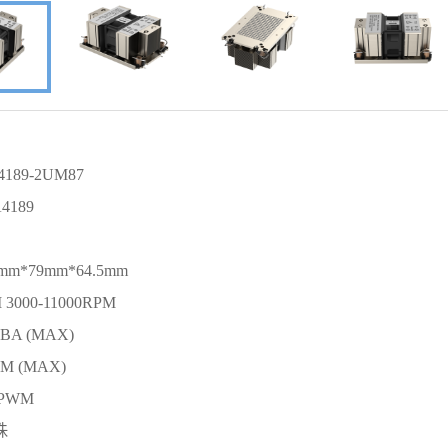
89-2UM87
4189
*79mm*64.5mm
000-11000RPM
dBA (MAX)
FM (MAX)
 PWM
珠