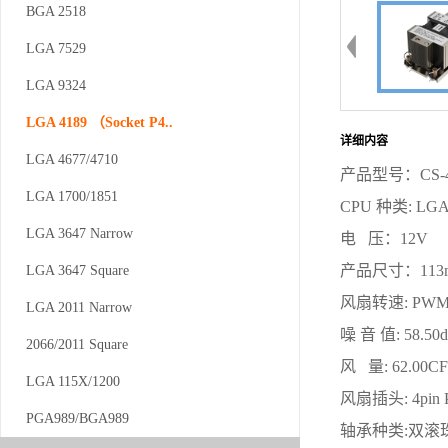
BGA 2518
BGA 2518
LGA 7529
LGA 7529
LGA 9324
LGA 9324
LGA 4189 （Socket P4..
LGA 4189 （Socket P4..
详细内容
LGA 4677/4710
LGA 4677/4710
产品型号：CS-41
LGA 1700/1851
LGA 1700/1851
CPU 种类: LGA
LGA 3647 Narrow
LGA 3647 Narrow
电 压：12V
产品尺寸：113mm
LGA 3647 Square
LGA 3647 Square
风扇转速: PWM 3
LGA 2011 Narrow
LGA 2011 Narrow
噪 音 值: 58.50
2066/2011 Square
2066/2011 Square
风 量: 62.00C
LGA 115X/1200
LGA 115X/1200
风扇插头: 4pin
PGA989/BGA989
PGA989/BGA989
轴承种类:双滚