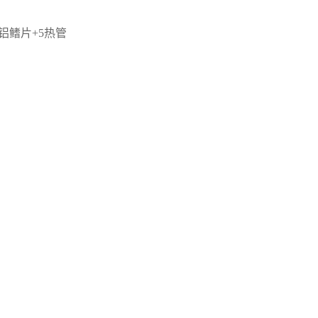
铝鳍片+5热管