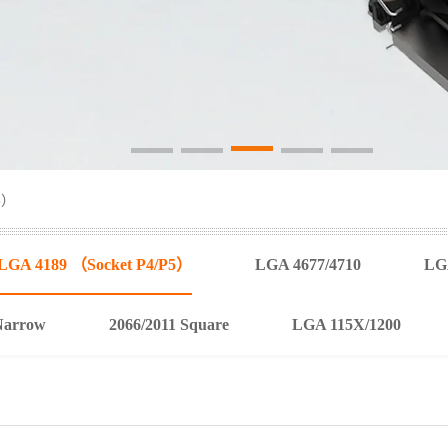
5）
LGA 4189 （Socket P4/P5）
LGA 4677/4710
LGA
Narrow
2066/2011 Square
LGA 115X/1200