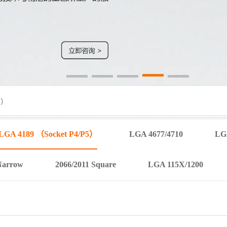
5）
LGA 4189 （Socket P4/P5）
LGA 4677/4710
LGA
Narrow
2066/2011 Square
LGA 115X/1200