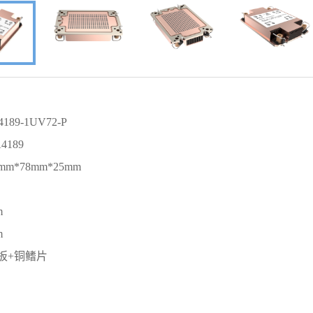
89-1UV72-P
4189
m*78mm*25mm
m
m
热板+铜鳍片