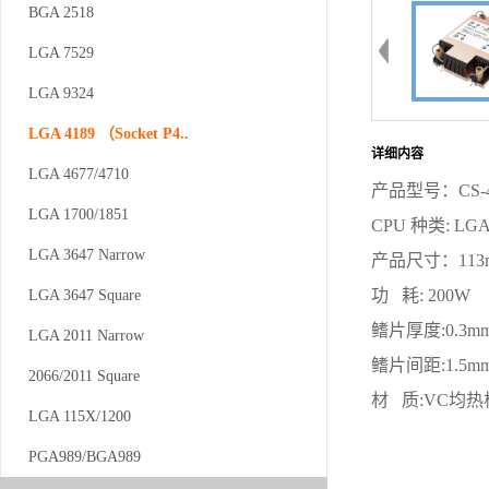
BGA 2518
BGA 2518
LGA 7529
LGA 7529
LGA 9324
LGA 9324
LGA 4189 （Socket P4..
LGA 4189 （Socket P4..
详细内容
LGA 4677/4710
LGA 4677/4710
产品型号：CS-41
LGA 1700/1851
LGA 1700/1851
CPU 种类: LGA
LGA 3647 Narrow
LGA 3647 Narrow
产品尺寸：113m
功 耗: 200W
LGA 3647 Square
LGA 3647 Square
鳍片厚度:0.3m
LGA 2011 Narrow
LGA 2011 Narrow
鳍片间距:1.5m
2066/2011 Square
2066/2011 Square
材 质:VC均
LGA 115X/1200
LGA 115X/1200
PGA989/BGA989
PGA989/BGA989