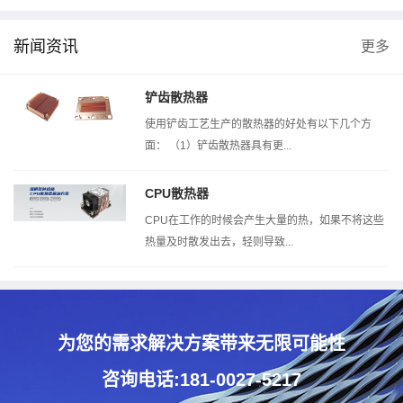
新闻资讯
更多
.5次元
风洞测试机
热阻测试机
铲齿散热器
使用铲齿工艺生产的散热器的好处有以下几个方
面： （1）铲齿散热器具有更...
CPU散热器
CPU在工作的时候会产生大量的热，如果不将这些
热量及时散发出去，轻则导致...
为您的需求解决方案带来无限可能性
咨询电话:181-0027-5217