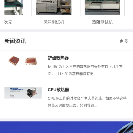
.5次元
风洞测试机
热阻测试机
新闻资讯
更多
铲齿散热器
使用铲齿工艺生产的散热器的好处有以下几个方
面： （1）铲齿散热器具有更...
CPU散热器
CPU在工作的时候会产生大量的热，如果不将这些
热量及时散发出去，轻则导致...