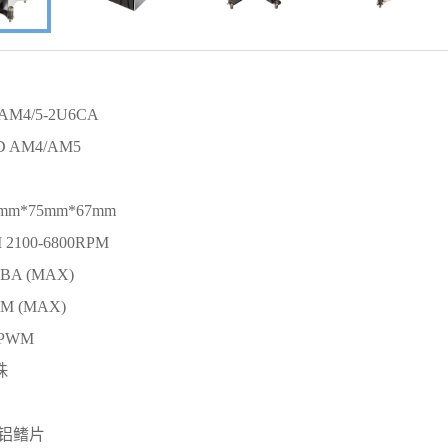
M4/5-2U6CA
D AM4/AM5
m*75mm*67mm
2100-6800RPM
dBA (MAX)
FM (MAX)
 PWM
珠
+铝鳍片