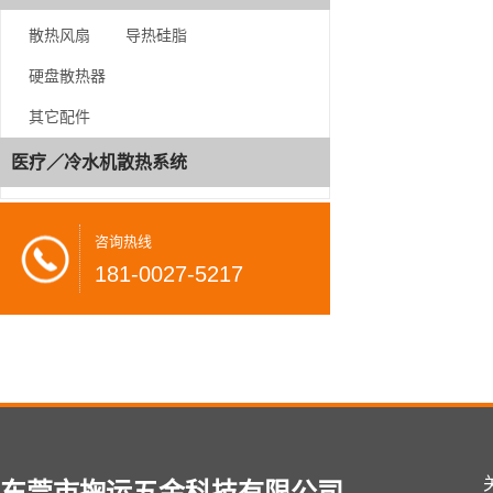
AMD AM4/AM5 系列
散热风扇
导热硅脂
配件系列
硬盘散热器
散热风扇
其它配件
导热硅脂
医疗／冷水机散热系统
硬盘散热器
其它配件
咨询热线
181-0027-5217
医疗／冷水机散热系统
咨
询
热
线
181-
0027-
东莞市掬运五金科技有限公司